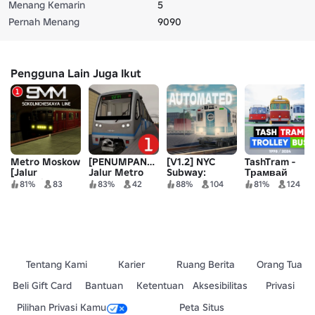
Menang Kemarin
5
Pernah Menang
9090
Pengguna Lain Juga Ikut
Metro Moskow
[PENUMPANG!]
[V1.2] NYC
TashTram -
[Jalur
Jalur Metro
Subway:
Трамвай
Sokolnicheskaya]
Krasnoyarsk 1
Otomatis
Ташкента
81%
83
83%
42
88%
104
81%
124
Tentang Kami
Karier
Ruang Berita
Orang Tua
Beli Gift Card
Bantuan
Ketentuan
Aksesibilitas
Privasi
Pilihan Privasi Kamu
Peta Situs