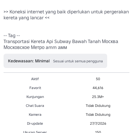
>> Koneksi internet yang baik diperlukan untuk pergerakan 
kereta yang lancar <<

-- Tag --

Transportasi Kereta Api Subway Bawah Tanah Москва 
Московское Метро amm амм 
Kedewasaan: Minimal
Sesuai untuk semua pengguna
Aktif
50
Favorit
44,616
Kunjungan
25.3M+
Chat Suara
Tidak Didukung
Kamera
Tidak Didukung
Di-update
27/7/2026
Ukuran Server
150