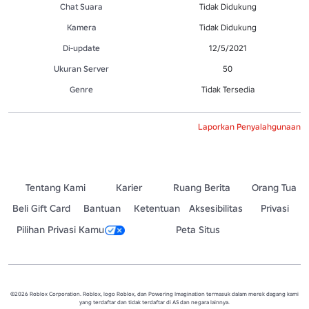
Chat Suara
Tidak Didukung
Kamera
Tidak Didukung
Di-update
12/5/2021
Ukuran Server
50
Genre
Tidak Tersedia
Laporkan Penyalahgunaan
Tentang Kami
Karier
Ruang Berita
Orang Tua
Beli Gift Card
Bantuan
Ketentuan
Aksesibilitas
Privasi
Pilihan Privasi Kamu
Peta Situs
©2026 Roblox Corporation. Roblox, logo Roblox, dan Powering Imagination termasuk dalam merek dagang kami
yang terdaftar dan tidak terdaftar di AS dan negara lainnya.