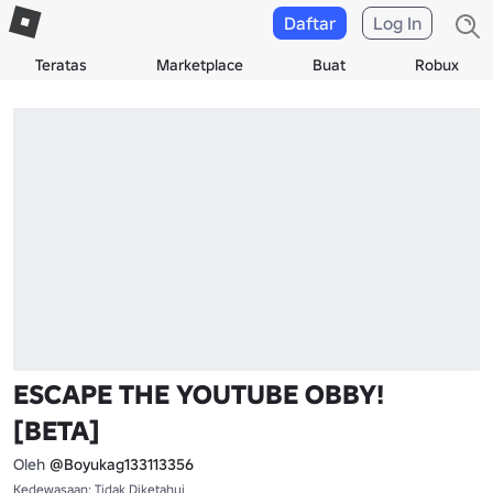
Daftar
Log In
Teratas
Marketplace
Buat
Robux
ESCAPE THE YOUTUBE OBBY!
[BETA]
Oleh
@Boyukag133113356
Kedewasaan: Tidak Diketahui