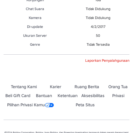
Chat Suara
Tidak Didukung
Kamera
Tidak Didukung
Di-update
4/2/2017
Ukuran Server
50
Genre
Tidak Tersedia
Laporkan Penyalahgunaan
Tentang Kami
Karier
Ruang Berita
Orang Tua
Beli Gift Card
Bantuan
Ketentuan
Aksesibilitas
Privasi
Pilihan Privasi Kamu
Peta Situs
©2026 Roblox Corporation. Roblox, logo Roblox, dan Powering Imagination termasuk dalam merek dagang kami