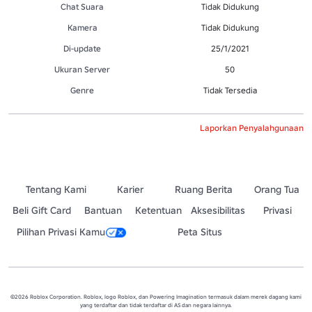
Chat Suara
Tidak Didukung
Kamera
Tidak Didukung
Di-update
25/1/2021
Ukuran Server
50
Genre
Tidak Tersedia
Laporkan Penyalahgunaan
Tentang Kami
Karier
Ruang Berita
Orang Tua
Beli Gift Card
Bantuan
Ketentuan
Aksesibilitas
Privasi
Pilihan Privasi Kamu
Peta Situs
©2026 Roblox Corporation. Roblox, logo Roblox, dan Powering Imagination termasuk dalam merek dagang kami
yang terdaftar dan tidak terdaftar di AS dan negara lainnya.