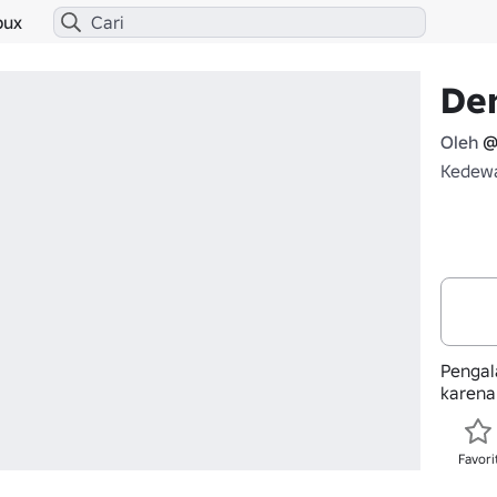
bux
Den
Oleh
@
Kedewa
Pengala
karena
Favori