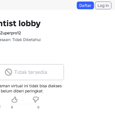
Daftar
Log In
tist lobby
Zuperpro12
saan: Tidak Diketahui
Tidak tersedia
man virtual ini tidak bisa diakses
 belum diberi peringkat
t
0
0