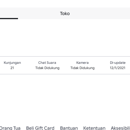
Toko
Kunjungan
Chat Suara
Kamera
Di-update
21
Tidak Didukung
Tidak Didukung
12/1/2021
Orang Tua
Beli Gift Card
Bantuan
Ketentuan
Aksesibil