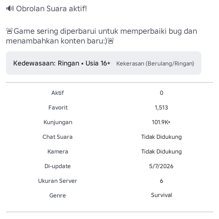
🔊 Obrolan Suara aktif!

🚨Game sering diperbarui untuk memperbaiki bug dan 
menambahkan konten baru:)🚨
Kedewasaan: Ringan • Usia 16+
Kekerasan (Berulang/Ringan)
Aktif
0
Favorit
1,513
Kunjungan
101.9K+
Chat Suara
Tidak Didukung
Kamera
Tidak Didukung
Di-update
5/7/2026
Ukuran Server
6
Survival
Genre