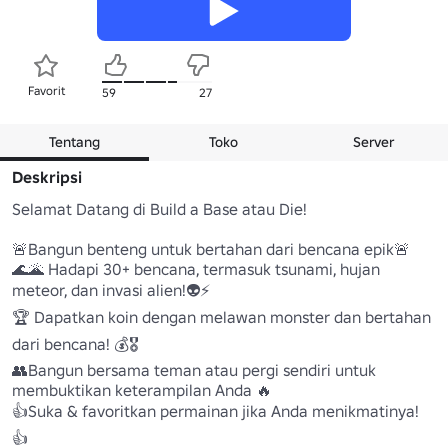
Favorit
59
27
Tentang
Toko
Server
Deskripsi
Selamat Datang di Build a Base atau Die!

🚨Bangun benteng untuk bertahan dari bencana epik🚨

🌊🌋 Hadapi 30+ bencana, termasuk tsunami, hujan 
meteor, dan invasi alien!👽⚡

🏆 Dapatkan koin dengan melawan monster dan bertahan 
dari bencana! 💰🎖️

👥Bangun bersama teman atau pergi sendiri untuk 
membuktikan keterampilan Anda 🔥

👍Suka & favoritkan permainan jika Anda menikmatinya! 
👍
