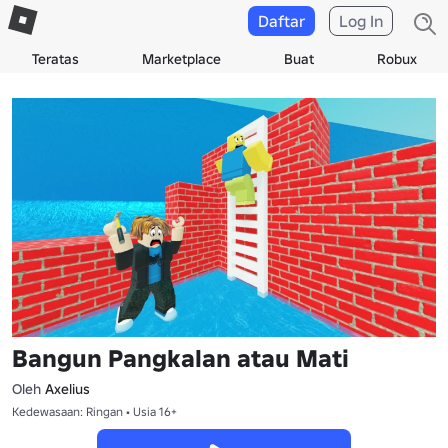
Daftar
Log In
Teratas
Marketplace
Buat
Robux
Bangun Pangkalan atau Mati
Oleh
Axelius
Kedewasaan: Ringan • Usia 16+