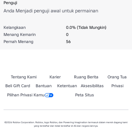
Penguji
Anda Menjadi penguji awal untuk permainan
Kelangkaan
0.0% (Tidak Mungkin)
Menang Kemarin
0
Pernah Menang
56
Tentang Kami
Karier
Ruang Berita
Orang Tua
Beli Gift Card
Bantuan
Ketentuan
Aksesibilitas
Privasi
Pilihan Privasi Kamu
Peta Situs
©2026 Roblox Corporation. Roblox, logo Roblox, dan Powering Imagination termasuk dalam merek dagang kami
yang terdaftar dan tidak terdaftar di AS dan negara lainnya.