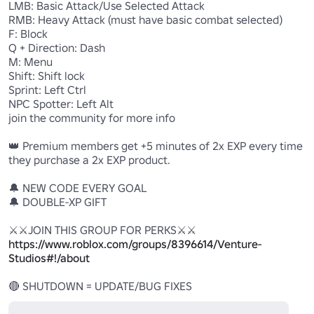
LMB: Basic Attack/Use Selected Attack

RMB: Heavy Attack (must have basic combat selected)

F: Block

Q + Direction: Dash

M: Menu

Shift: Shift lock

Sprint: Left Ctrl

NPC Spotter: Left Alt

join the community for more info

👑 Premium members get +5 minutes of 2x EXP every time 
they purchase a 2x EXP product.

🔔 NEW CODE EVERY GOAL

🔔 DOUBLE-XP GIFT

https://www.roblox.com/groups/8396614/Venture-
Studios#!/about
🔴 SHUTDOWN = UPDATE/BUG FIXES