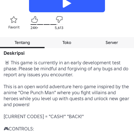
Favorit
24K+
5,613
Tentang
Toko
Server
Deskripsi
 🚨 This game is currently in an early development test 
phase. Please be mindful and forgiving of any bugs and do 
report any issues you encounter.

This is an open world adventure hero game inspired by the 
anime "One Punch Man" where you fight villains and 
heroes while you level up with quests and unlock new gear 
and powers!

[CURRENT CODES] = "CASH!" "BACK!"

🎮CONTROLS:
