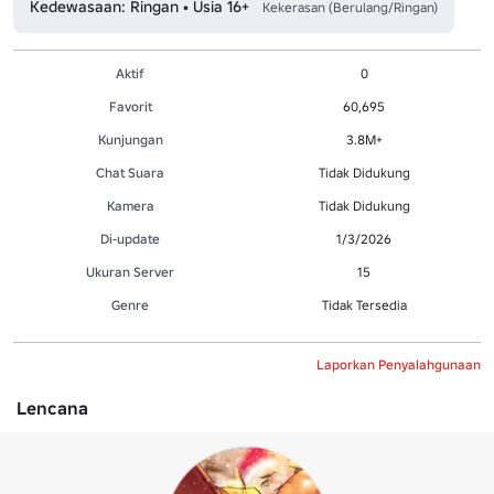
Kedewasaan: Ringan • Usia 16+
Kekerasan (Berulang/Ringan)
Aktif
0
Favorit
60,695
Kunjungan
3.8M+
Chat Suara
Tidak Didukung
Kamera
Tidak Didukung
Di-update
1/3/2026
Ukuran Server
15
Genre
Tidak Tersedia
Laporkan Penyalahgunaan
Lencana