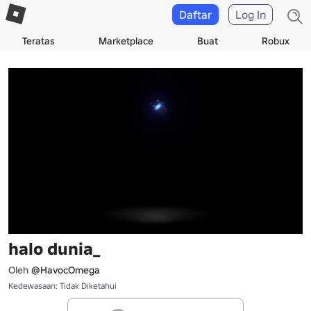
Daftar
Log In
Teratas
Marketplace
Buat
Robux
halo dunia_
Oleh
@HavocOmega
Kedewasaan: Tidak Diketahui