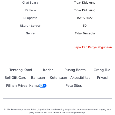
Chat Suara
Tidak Didukung
Kamera
Tidak Didukung
Di-update
15/12/2022
Ukuran Server
50
Genre
Tidak Tersedia
Laporkan Penyalahgunaan
Tentang Kami
Karier
Ruang Berita
Orang Tua
Beli Gift Card
Bantuan
Ketentuan
Aksesibilitas
Privasi
Pilihan Privasi Kamu
Peta Situs
©2026 Roblox Corporation. Roblox, logo Roblox, dan Powering Imagination termasuk dalam merek dagang kami
yang terdaftar dan tidak terdaftar di AS dan negara lainnya.