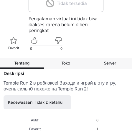
Tidak tersedia
Pengalaman virtual ini tidak bisa
diakses karena belum diberi
peringkat
Favorit
0
0
Tentang
Toko
Server
Deskripsi
Temple Run 2 в роблоксе! Заходи и играй в эту игру, 
очень сильн0 похоже на Temple Run 2!
Kedewasaan: Tidak Diketahui
Aktif
0
Favorit
1