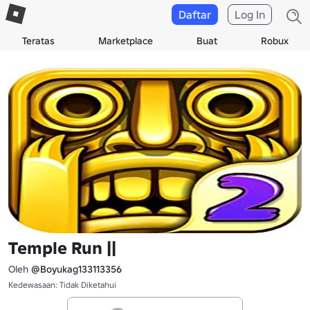
Daftar
Log In
Teratas
Marketplace
Buat
Robux
Temple Run ||
Oleh
@Boyukag133113356
Kedewasaan: Tidak Diketahui