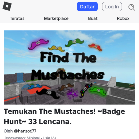
Daftar
Log In
Teratas
Marketplace
Buat
Robux
Temukan The Mustaches! ~Badge
Hunt~ 33 Lencana.
Oleh
@hanzo677
Kedewasaan: Minimal • Usia 16+