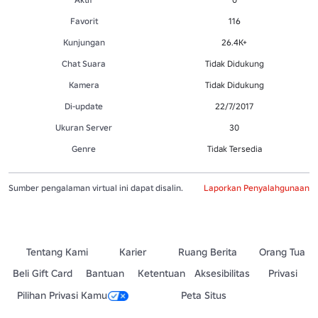
Favorit
116
Kunjungan
26.4K+
Chat Suara
Tidak Didukung
Kamera
Tidak Didukung
Di-update
22/7/2017
Ukuran Server
30
Genre
Tidak Tersedia
Sumber pengalaman virtual ini dapat disalin.
Laporkan Penyalahgunaan
Tentang Kami
Karier
Ruang Berita
Orang Tua
Beli Gift Card
Bantuan
Ketentuan
Aksesibilitas
Privasi
Pilihan Privasi Kamu
Peta Situs