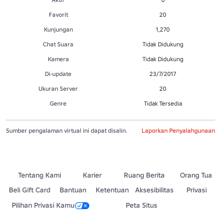
Favorit
20
Kunjungan
1,270
Chat Suara
Tidak Didukung
Kamera
Tidak Didukung
Di-update
23/7/2017
Ukuran Server
20
Genre
Tidak Tersedia
Sumber pengalaman virtual ini dapat disalin.
Laporkan Penyalahgunaan
Tentang Kami
Karier
Ruang Berita
Orang Tua
Beli Gift Card
Bantuan
Ketentuan
Aksesibilitas
Privasi
Pilihan Privasi Kamu
Peta Situs