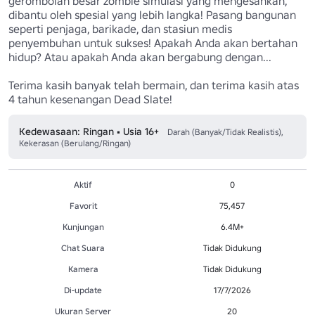
gerombolan besar zombie simulasi yang mengesankan, 
dibantu oleh spesial yang lebih langka! Pasang bangunan 
seperti penjaga, barikade, dan stasiun medis 
penyembuhan untuk sukses! Apakah Anda akan bertahan 
hidup? Atau apakah Anda akan bergabung dengan...

Terima kasih banyak telah bermain, dan terima kasih atas 
4 tahun kesenangan Dead Slate!
Kedewasaan: Ringan • Usia 16+
Darah (Banyak/Tidak Realistis),
Kekerasan (Berulang/Ringan)
Aktif
0
Favorit
75,457
Kunjungan
6.4M+
Chat Suara
Tidak Didukung
Kamera
Tidak Didukung
Di-update
17/7/2026
Ukuran Server
20