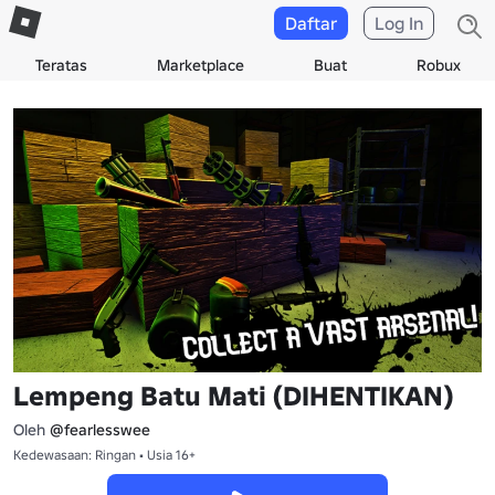
Daftar
Log In
Teratas
Marketplace
Buat
Robux
Lempeng Batu Mati (DIHENTIKAN)
Oleh
@fearlesswee
Kedewasaan: Ringan • Usia 16+