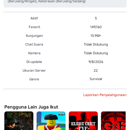
(Berulang/Ringan), Kekerasan (Berulang/Sedang)
Aktif
5
Favorit
149,160
Kunjungan
15.9M+
Chat Suara
Tidak Didukung
Kamera
Tidak Didukung
Di-update
9/8/2026
Ukuran Server
22
Survival
Genre
Laporkan Penyalahgunaan
Pengguna Lain Juga Ikut