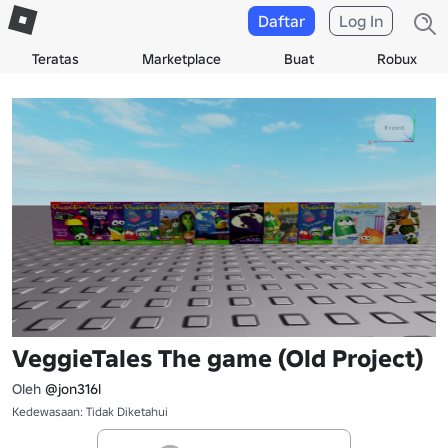
Daftar
Log In
Teratas
Marketplace
Buat
Robux
VeggieTales The game (Old Project)
Oleh
@jon316l
Kedewasaan: Tidak Diketahui