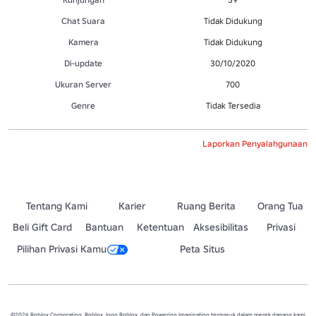
Chat Suara
Tidak Didukung
Kamera
Tidak Didukung
Di-update
30/10/2020
Ukuran Server
700
Genre
Tidak Tersedia
Laporkan Penyalahgunaan
Tentang Kami
Karier
Ruang Berita
Orang Tua
Beli Gift Card
Bantuan
Ketentuan
Aksesibilitas
Privasi
Pilihan Privasi Kamu
Peta Situs
©2026 Roblox Corporation. Roblox, logo Roblox, dan Powering Imagination termasuk dalam merek dagang kami