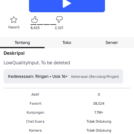
Favorit
8,425
2,321
Tentang
Toko
Server
Deskripsi
LowQualityInput. To be deleted
Kedewasaan: Ringan • Usia 16+
Kekerasan (Berulang/Ringan)
Aktif
0
Favorit
38,524
Kunjungan
7.7M+
Chat Suara
Tidak Didukung
Kamera
Tidak Didukung