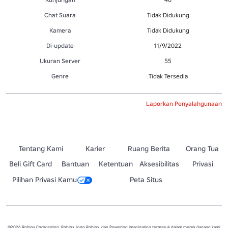
Chat Suara
Tidak Didukung
Kamera
Tidak Didukung
Di-update
11/9/2022
Ukuran Server
55
Genre
Tidak Tersedia
Laporkan Penyalahgunaan
Tentang Kami
Karier
Ruang Berita
Orang Tua
Beli Gift Card
Bantuan
Ketentuan
Aksesibilitas
Privasi
Pilihan Privasi Kamu
Peta Situs
©2026 Roblox Corporation. Roblox, logo Roblox, dan Powering Imagination termasuk dalam merek dagang kami