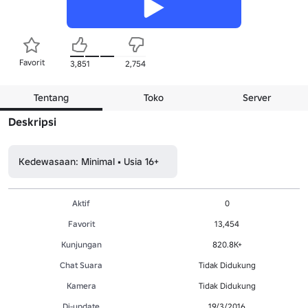
Favorit
3,851
2,754
Tentang
Toko
Server
Deskripsi
Kedewasaan: Minimal • Usia 16+
Aktif
0
Favorit
13,454
Kunjungan
820.8K+
Chat Suara
Tidak Didukung
Kamera
Tidak Didukung
Di-update
19/3/2016