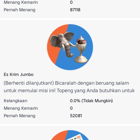
Menang Kemarin
0
http://www.roblox.com/Beast-Headphones-item?
Pernah Menang
87118
id=361963291
Es Krim Jumbo
(Berhenti dilanjutkan!) Bicaralah dengan beruang salam
untuk memulai misi ini! Topeng yang Anda butuhkan untuk
mengalahkan misi muncul di beberapa tempat di kota
Kelangkaan
0.0% (Tidak Mungkin)
utama. Lencana ini memberi Anda
Menang Kemarin
0
http://www.roblox.com/Elegant-Elephant-Disguise-item?
Pernah Menang
52081
id=361386045