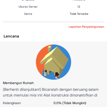
Ukuran Server
12
Genre
Tidak Tersedia
Laporkan Penyalahgunaan
Lencana
Membangun Rumah
(Berhenti dilanjutkan!) Bicaralah dengan beruang salam
untuk memulai misi ini! Alat konstruksi dinonaktifkan di
ponsel tetapi Anda dapat pergi ke desktop untuk
Kelangkaan
0.0% (Tidak Mungkin)
mendapatkan ini! Lencana ini memberi Anda