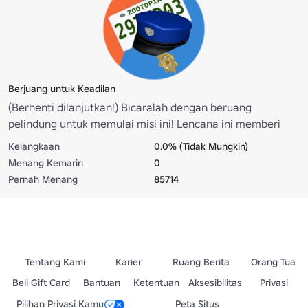
Berjuang untuk Keadilan
(Berhenti dilanjutkan!) Bicaralah dengan beruang
pelindung untuk memulai misi ini! Lencana ini memberi
Anda http://www.roblox.com/Official-Office-Hare-Ears-
Kelangkaan
0.0% (Tidak Mungkin)
item?id=361964590
Menang Kemarin
0
Pernah Menang
85714
Tentang Kami
Karier
Ruang Berita
Orang Tua
Beli Gift Card
Bantuan
Ketentuan
Aksesibilitas
Privasi
Pilihan Privasi Kamu
Peta Situs