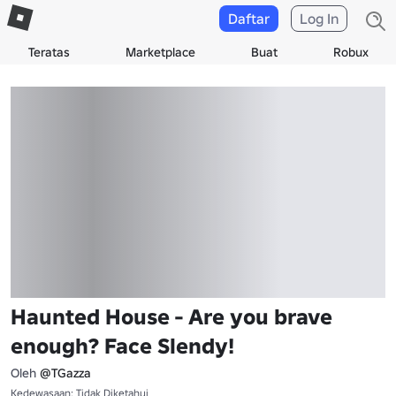
Daftar
Log In
Teratas
Marketplace
Buat
Robux
Haunted House - Are you brave
enough? Face Slendy!
Oleh
@TGazza
Kedewasaan: Tidak Diketahui