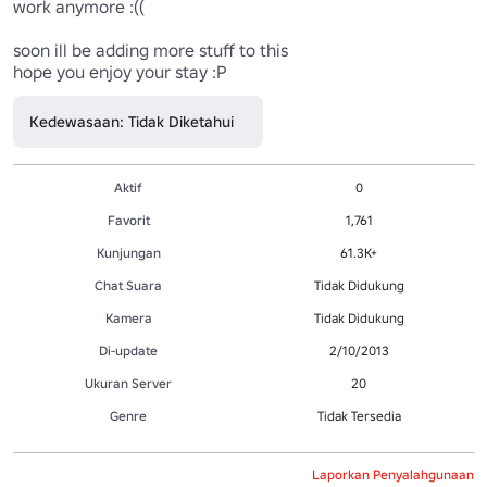
work anymore :((

soon ill be adding more stuff to this

hope you enjoy your stay :P
Kedewasaan: Tidak Diketahui
Aktif
0
Favorit
1,761
Kunjungan
61.3K+
Chat Suara
Tidak Didukung
Kamera
Tidak Didukung
Di-update
2/10/2013
Ukuran Server
20
Genre
Tidak Tersedia
Laporkan Penyalahgunaan