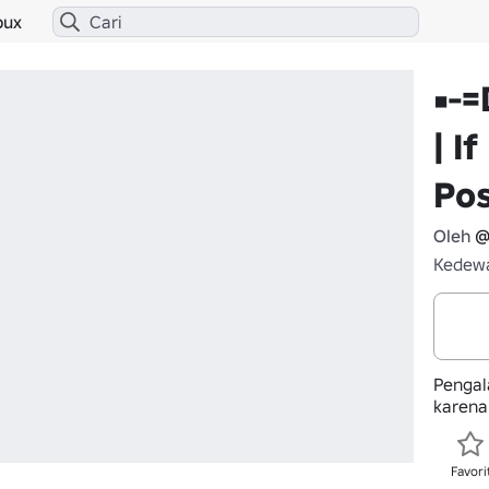
bux
•-=
| I
Pos
Oleh
@
Kedewa
Pengala
karena
Favori