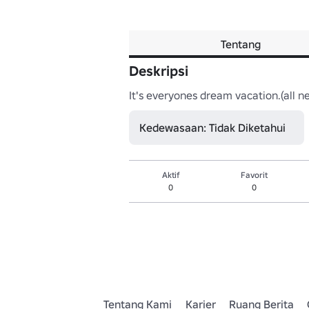
Tentang
Deskripsi
It's everyones dream vacation.(all new
Kedewasaan: Tidak Diketahui
Aktif
Favorit
0
0
Tentang Kami
Karier
Ruang Berita