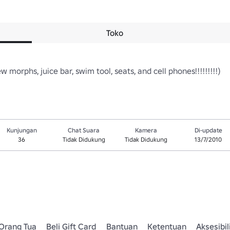
Toko
 morphs, juice bar, swim tool, seats, and cell phones!!!!!!!!!)
Kunjungan
Chat Suara
Kamera
Di-update
36
Tidak Didukung
Tidak Didukung
13/7/2010
Orang Tua
Beli Gift Card
Bantuan
Ketentuan
Aksesibil