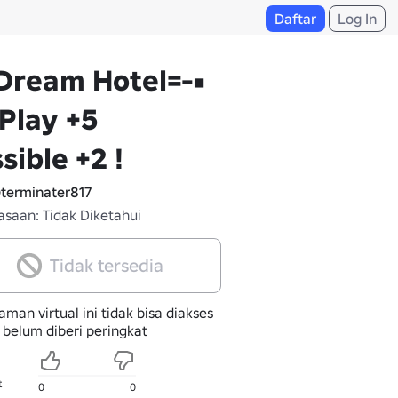
Daftar
Log In
Dream Hotel=-•
f Play +5
sible +2 !
terminater817
saan: Tidak Diketahui
Tidak tersedia
man virtual ini tidak bisa diakses
 belum diberi peringkat
t
0
0