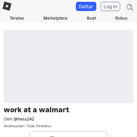
Daftar
Log In
Teratas
Marketplace
Buat
Robux
work at a walmart
Oleh
@hess242
Kedewasaan: Tidak Diketahui