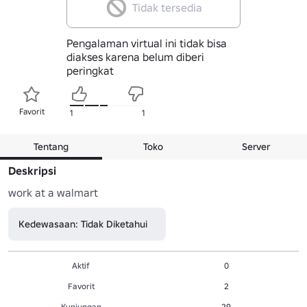
Tidak tersedia
Pengalaman virtual ini tidak bisa
diakses karena belum diberi
peringkat
Favorit
1
1
Tentang
Toko
Server
Deskripsi
work at a walmart
Kedewasaan: Tidak Diketahui
Aktif
0
Favorit
2
Kunjungan
29