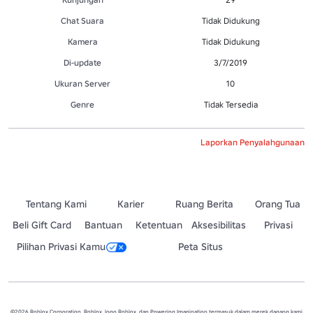
Chat Suara
Tidak Didukung
Kamera
Tidak Didukung
Di-update
3/7/2019
Ukuran Server
10
Genre
Tidak Tersedia
Laporkan Penyalahgunaan
Tentang Kami
Karier
Ruang Berita
Orang Tua
Beli Gift Card
Bantuan
Ketentuan
Aksesibilitas
Privasi
Pilihan Privasi Kamu
Peta Situs
©2026 Roblox Corporation. Roblox, logo Roblox, dan Powering Imagination termasuk dalam merek dagang kami