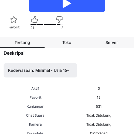
Favorit
21
2
Tentang
Toko
Server
Deskripsi
Kedewasaan: Minimal • Usia 16+
Aktif
0
Favorit
15
Kunjungan
531
Chat Suara
Tidak Didukung
Kamera
Tidak Didukung
Di-update
11/12/2024