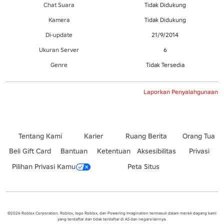
Chat Suara
Tidak Didukung
Kamera
Tidak Didukung
Di-update
21/9/2014
Ukuran Server
6
Genre
Tidak Tersedia
Laporkan Penyalahgunaan
Tentang Kami
Karier
Ruang Berita
Orang Tua
Beli Gift Card
Bantuan
Ketentuan
Aksesibilitas
Privasi
Pilihan Privasi Kamu
Peta Situs
©2026 Roblox Corporation. Roblox, logo Roblox, dan Powering Imagination termasuk dalam merek dagang kami
yang terdaftar dan tidak terdaftar di AS dan negara lainnya.