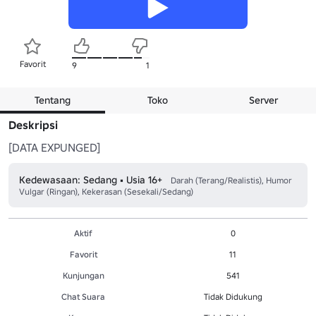
Favorit
9
1
Tentang
Toko
Server
Deskripsi
[DATA EXPUNGED]
Kedewasaan: Sedang • Usia 16+
Darah (Terang/Realistis), Humor
Vulgar (Ringan), Kekerasan (Sesekali/Sedang)
Aktif
0
Favorit
11
Kunjungan
541
Chat Suara
Tidak Didukung