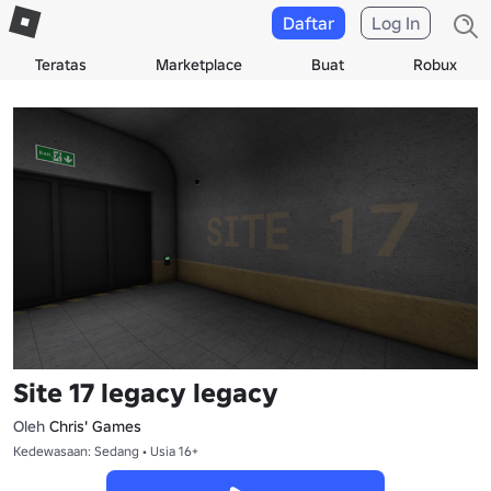
Daftar
Log In
Teratas
Marketplace
Buat
Robux
Site 17 legacy legacy
Oleh
Chris' Games
Kedewasaan: Sedang • Usia 16+