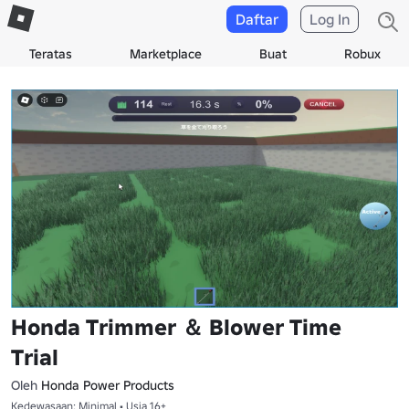
Daftar
Log In
Teratas
Marketplace
Buat
Robux
Honda Trimmer ＆ Blower Time
Trial
Oleh
Honda Power Products
Kedewasaan: Minimal • Usia 16+