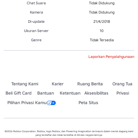
Chat Suara
Tidak Didukung
Kamera
Tidak Didukung
Di-update
21/4/2018
Ukuran Server
10
Genre
Tidak Tersedia
Laporkan Penyalahgunaan
Tentang Kami
Karier
Ruang Berita
Orang Tua
Beli Gift Card
Bantuan
Ketentuan
Aksesibilitas
Privasi
Pilihan Privasi Kamu
Peta Situs
©2026 Roblox Corporation. Roblox, logo Roblox, dan Powering Imagination termasuk dalam merek dagang kami
yang terdaftar dan tidak terdaftar di AS dan negara lainnya.