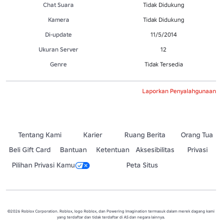
Chat Suara
Tidak Didukung
Kamera
Tidak Didukung
Di-update
11/5/2014
Ukuran Server
12
Genre
Tidak Tersedia
Laporkan Penyalahgunaan
Tentang Kami
Karier
Ruang Berita
Orang Tua
Beli Gift Card
Bantuan
Ketentuan
Aksesibilitas
Privasi
Pilihan Privasi Kamu
Peta Situs
©2026 Roblox Corporation. Roblox, logo Roblox, dan Powering Imagination termasuk dalam merek dagang kami
yang terdaftar dan tidak terdaftar di AS dan negara lainnya.