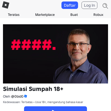
Daftar
Log In
Teratas
Marketplace
Buat
Robux
Simulasi Sumpah 18+
Oleh
@0bid0
Kedewasaan: Terbatas • Usia 18+, mengandung bahasa kasar