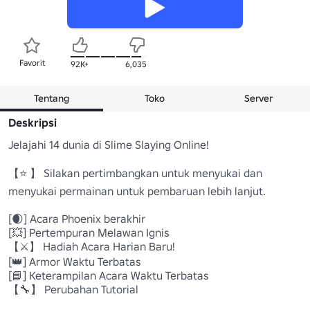
Favorit
92K+
6,035
Tentang
Toko
Server
Deskripsi
Jelajahi 14 dunia di Slime Slaying Online!

【⭐ 】 Silakan pertimbangkan untuk menyukai dan 
menyukai permainan untuk pembaruan lebih lanjut.

[🌒] Acara Phoenix berakhir

[💥] Pertempuran Melawan Ignis

【⚔️】 Hadiah Acara Harian Baru!

[👑] Armor Waktu Terbatas

[📘] Keterampilan Acara Waktu Terbatas

【🔧】 Perubahan Tutorial
