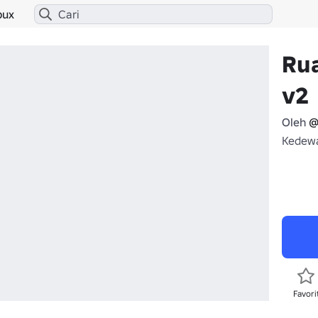
bux
Ru
v2
Oleh
@
Kedewa
Favori