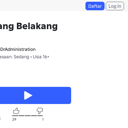
Daftar
Log In
ang Belakang
DrAdministration
saan: Sedang • Usia 16+
t
29
1