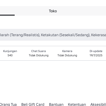
Toko
Darah (Terang/Realistis), Ketakutan (Sesekali/Sedang), Kekeras
Kunjungan
Chat Suara
Kamera
Di-update
540
Tidak Didukung
Tidak Didukung
19/7/2025
Orang Tua
Beli Gift Card
Bantuan
Ketentuan
Aksesibil