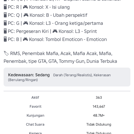
🖥️ PC: R | 🎮 Konsol: X - Isi ulang

🖥️ PC: Q | 🎮 Konsol: B - Ubah perspektif

🖥️ PC: G | 🎮 Konsol: L3 - Orang ketiga/pertama

🖥️ PC: Pergeseran Kiri | 🎮 Konsol: L3 - Sprint

🖥️ PC: B | 🎮 Konsol: Tombol Emoticon - Emoticon

🏷️ RMS, Penembak Mafia, Acak, Mafia Acak, Mafia, 
Penembak, tipe GTA, GTA, Tommy Gun, Dunia Terbuka
Kedewasaan: Sedang
Darah (Terang/Realistis), Kekerasan
(Berulang/Ringan)
Aktif
363
Favorit
143,667
Kunjungan
48.7M+
Chat Suara
Tidak Didukung
Kamera
Tidak Didukung