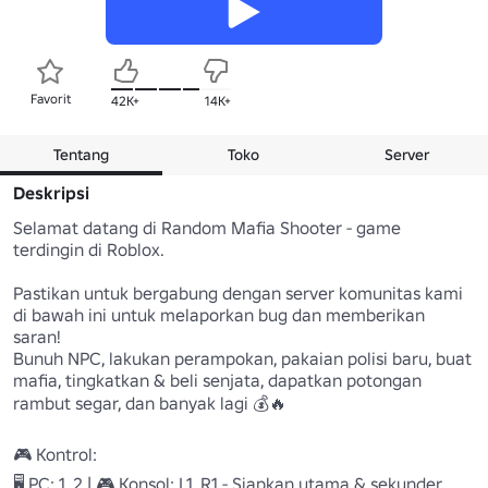
Favorit
42K+
14K+
Tentang
Toko
Server
Deskripsi
Selamat datang di Random Mafia Shooter - game 
terdingin di Roblox.

Pastikan untuk bergabung dengan server komunitas kami 
di bawah ini untuk melaporkan bug dan memberikan 
saran!

Bunuh NPC, lakukan perampokan, pakaian polisi baru, buat 
mafia, tingkatkan & beli senjata, dapatkan potongan 
rambut segar, dan banyak lagi 💰🔥

🎮 Kontrol:

🖥️ PC: 1, 2 | 🎮 Konsol: L1, R1 - Siapkan utama & sekunder
