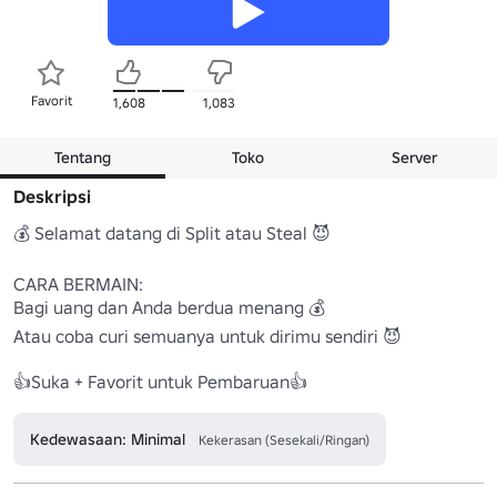
Favorit
1,608
1,083
Tentang
Toko
Server
Deskripsi
💰 Selamat datang di Split atau Steal 😈

CARA BERMAIN:

Bagi uang dan Anda berdua menang 💰

Atau coba curi semuanya untuk dirimu sendiri 😈

👍Suka + Favorit untuk Pembaruan👍
Kedewasaan: Minimal
Kekerasan (Sesekali/Ringan)