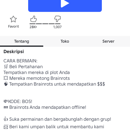
Favorit
28K+
1,007
Tentang
Toko
Server
Deskripsi
CARA BERMAIN:

🛒 Beli Pertahanan

Tempatkan mereka di plot Anda

💥 Mereka memotong Brainrots

🧠 Tempatkan Brainrots untuk mendapatkan $$$

💸KODE: BOS!

💤 Brainrots Anda mendapatkan offline!

👍 Suka permainan dan bergabunglah dengan grup!

📨 Beri kami umpan balik untuk membantu kami 