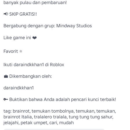
banyak pulau dan pembaruan! 

📢 SKIP GRATIS!! 

Bergabung dengan grup: Mindway Studios

Like game ini ❤️

Favorit ⭐

Ikuti daraindkkhan1 di Roblox

💼 Dikembangkan oleh:

daraindkkhan1

🔑 Buktikan bahwa Anda adalah pencari kunci terbaik! 

tag: brainrot, temukan tombolnya, temukan, temukan, 
brainrot Italia, tralalero tralala, tung tung tung sahur, 
jelajahi, petak umpet, cari, mudah