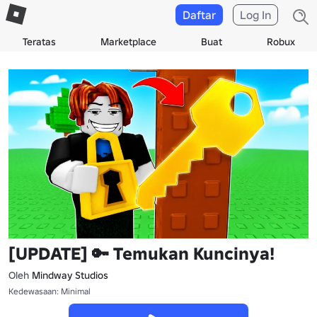
Daftar
Log In
Teratas
Marketplace
Buat
Robux
[UPDATE] 🔑 Temukan Kuncinya!
Oleh
Mindway Studios
Kedewasaan: Minimal