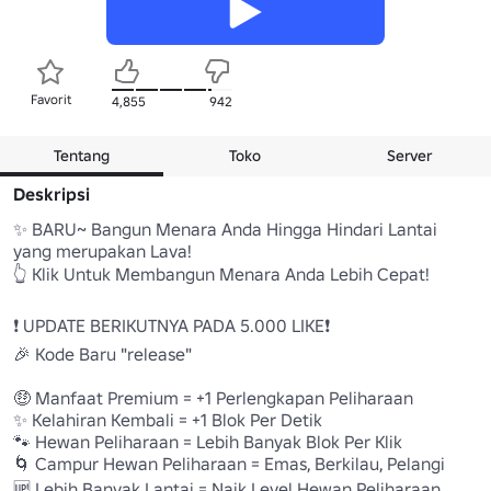
Favorit
4,855
942
Tentang
Toko
Server
Deskripsi
✨ BARU~ Bangun Menara Anda Hingga Hindari Lantai 
yang merupakan Lava! 

👆 Klik Untuk Membangun Menara Anda Lebih Cepat! 

❗ UPDATE BERIKUTNYA PADA 5.000 LIKE❗ 

🎉 Kode Baru "release"

🤑 Manfaat Premium = +1 Perlengkapan Peliharaan 

✨ Kelahiran Kembali = +1 Blok Per Detik 

🐾 Hewan Peliharaan = Lebih Banyak Blok Per Klik 

🌀 Campur Hewan Peliharaan = Emas, Berkilau, Pelangi 

🆙 Lebih Banyak Lantai = Naik Level Hewan Peliharaan 
