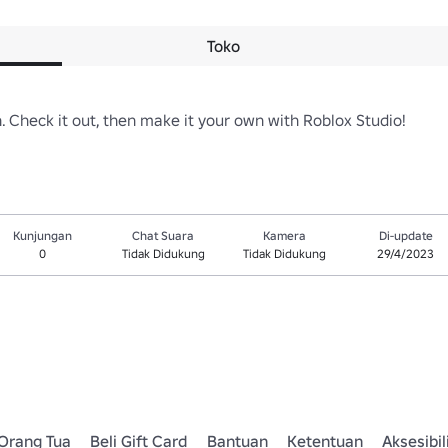
Toko
on. Check it out, then make it your own with Roblox Studio!
Kunjungan
Chat Suara
Kamera
Di-update
0
Tidak Didukung
Tidak Didukung
29/4/2023
Orang Tua
Beli Gift Card
Bantuan
Ketentuan
Aksesibil