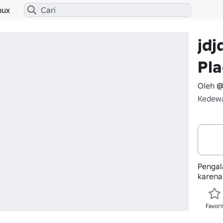
bux
jdj
Pla
Oleh
@
Kedewa
Pengala
karena
Favori