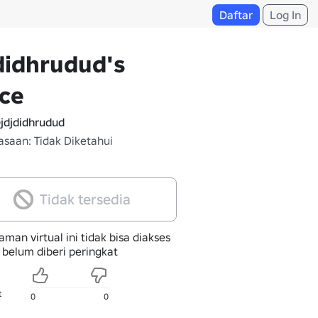
Daftar
Log In
didhrudud's
ce
jdjdidhrudud
saan: Tidak Diketahui
Tidak tersedia
man virtual ini tidak bisa diakses
 belum diberi peringkat
t
0
0