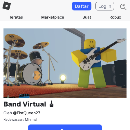
Daftar
Log In
Teratas
Marketplace
Buat
Robux
Band Virtual 🎸
Oleh
@FistQueen27
Kedewasaan: Minimal