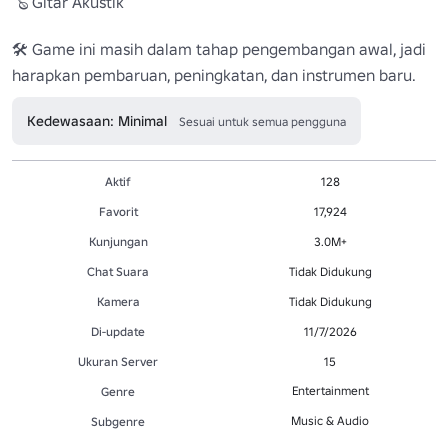
🪕 Gitar Akustik

🛠️ Game ini masih dalam tahap pengembangan awal, jadi 
harapkan pembaruan, peningkatan, dan instrumen baru. 
Kedewasaan: Minimal
Sesuai untuk semua pengguna
Aktif
128
Favorit
17,924
Kunjungan
3.0M+
Chat Suara
Tidak Didukung
Kamera
Tidak Didukung
Di-update
11/7/2026
Ukuran Server
15
Entertainment
Genre
Music & Audio
Subgenre