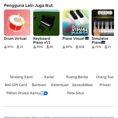
Pengguna Lain Juga Ikut
Drum Virtual
Keyboard
Piano Visual 🎹
Simulator
Piano v1.1
Piano🎹
91%
14
90%
85
89%
408
73%
21
Tentang Kami
Karier
Ruang Berita
Orang Tua
Beli Gift Card
Bantuan
Ketentuan
Aksesibilitas
Privasi
Pilihan Privasi Kamu
Peta Situs
©2026 Roblox Corporation. Roblox, logo Roblox, dan Powering Imagination termasuk dalam merek dagang kami