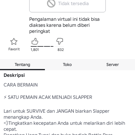
Tidak tersedia
Pengalaman virtual ini tidak bisa
diakses karena belum diberi
peringkat
Favorit
1,801
832
Tentang
Toko
Server
Deskripsi
CARA BERMAIN

⚡ SATU PEMAIN ACAK MENJADI SLAPPER

Lari untuk SURVIVE dan JANGAN biarkan Slapper 
menangkap Anda.

💨Tingkatkan kecepatan Anda untuk melarikan diri lebih 
cepat.

Dapatkan Uang Tunai dan buka hadiah Battle Pass.
