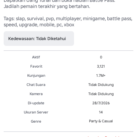
Jadilah pemain terakhir yang bertahan.

Tags: slap, survival, pvp, multiplayer, minigame, battle pass, 
speed, upgrade, mobile, pc, xbox
Kedewasaan: Tidak Diketahui
Aktif
0
Favorit
3,121
Kunjungan
1.7M+
Chat Suara
Tidak Didukung
Kamera
Tidak Didukung
Di-update
28/7/2026
Ukuran Server
14
Party & Casual
Genre