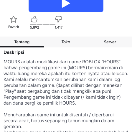
Favorit
5,892
1,417
Tentang
Toko
Server
Deskripsi
MOURS adalah modifikasi dari game ROBLOX "HOURS" 
bahwa pengembang game ini (MOURS) bermain-main di 
waktu luang mereka apakah itu konten nyata atau lelucon. 
Kami selalu mencantumkan perubahan kami dalam log 
perubahan dalam game. (dapat dilihat dengan menekan 
"Play" saat bergabung dan tidak mengklik apa pun)

Pengembang game ini tidak dibayar (+ kami tidak ingin) 
dan dana pergi ke pemilik HOURS.

Mengharapkan game ini untuk disentuh / diperbarui 
secara acak, hiatus sepanjang tahun mungkin dalam 
gerakan.
