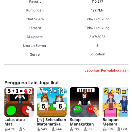
Favorit
110,277
Kunjungan
129.7M+
Chat Suara
Tidak Didukung
Kamera
Tidak Didukung
Di-update
21/7/2026
Ukuran Server
8
Education
Genre
Laporkan Penyalahgunaan
Pengguna Lain Juga Ikut
Lulus atau
[ㅠ] Selesaikan
Sulap
Balapan
Mati
Matematika
Menakutkan
Menara
Matematika
45%
6
54%
244
91%
98
88%
1.6K