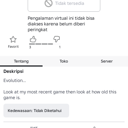
Tidak tersedia
Pengalaman virtual ini tidak bisa
diakses karena belum diberi
peringkat
Favorit
3
1
Tentang
Toko
Server
Deskripsi
Evolution...

Look at my most recent game then look at how old this 
game is.
Kedewasaan: Tidak Diketahui
Aktif
0