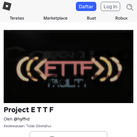
Daftar
Log In
Teratas
Marketplace
Buat
Robux
Project E T T F
Oleh
@hyffrd
Kedewasaan: Tidak Diketahui