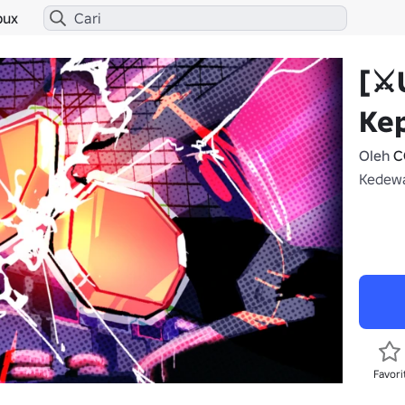
bux
[⚔️
Kep
Oleh
C
Kedewa
Favori