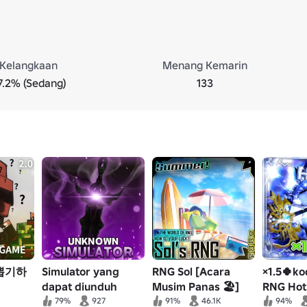
Kelangkaan
Menang Kemarin
7.2% (Sedang)
133
 뽑기하
Simulator yang
RNG Sol [Acara
×1.5🍀ko
dapat diunduh
Musim Panas 🏖️]
RNG Hot
[Perombakan pasar
79%
927
91%
46.1K
94%