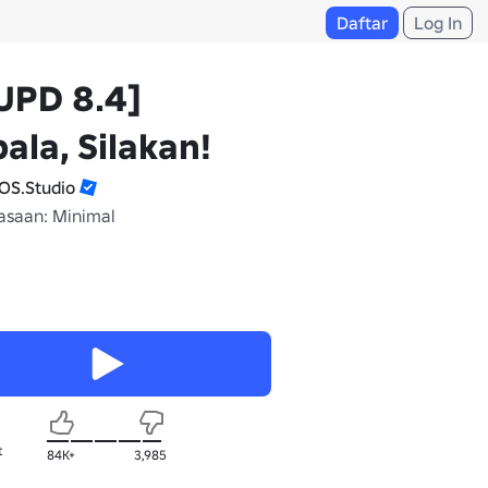
Daftar
Log In
UPD 8.4]
ala, Silakan!
OS.Studio
saan: Minimal
t
84K+
3,985