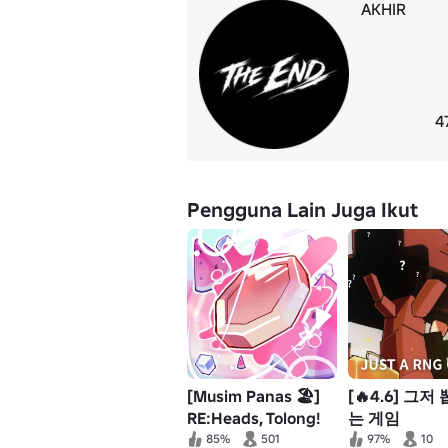
AKHIR
4
Pengguna Lain Juga Ikut
[Musim Panas 🏖️]
[🔥4.6] 그저
RE:Heads, Tolong!
는 게임
85%
501
97%
10