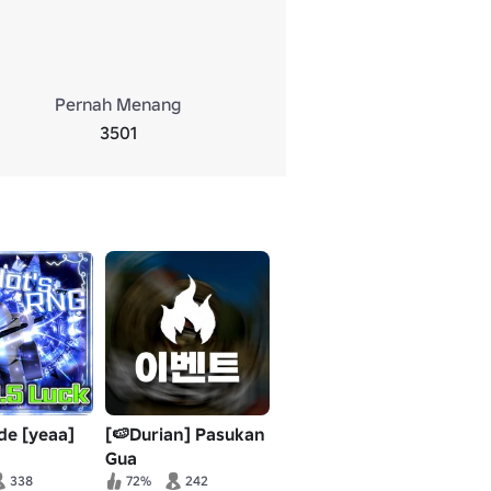
Pernah Menang
3501
de [yeaa]
[🍉Durian] Pasukan
Gua
338
72%
242