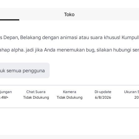
Toko
us Depan, Belakang dengan animasi atau suara khusus! Kumpulk
ahap alpha. jadi jika Anda menemukan bug, silakan hubungi se
tuk semua pengguna
jungan
Chat Suara
Kamera
Di-update
Ukuran 
0.4M+
Tidak Didukung
Tidak Didukung
6/8/2026
20