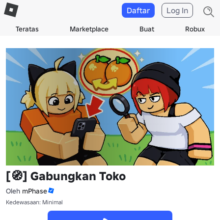
Daftar
Log In
Teratas
Marketplace
Buat
Robux
[🧭] Gabungkan Toko
Oleh
mPhase
Kedewasaan: Minimal