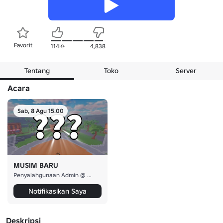
Favorit
114K+
4,838
Tentang
Toko
Server
Acara
Sab, 8 Agu 15.00
MUSIM BARU
Penyalahgunaan Admin @ Awal Acara
Notifikasikan Saya
Deskripsi