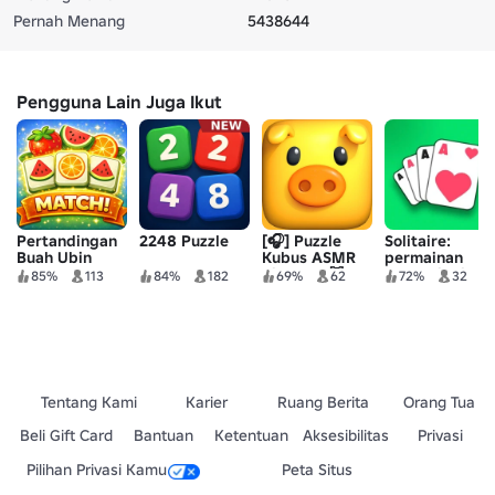
Pernah Menang
5438644
Pengguna Lain Juga Ikut
Pertandingan
2248 Puzzle
[🎧] Puzzle
Solitaire:
Buah Ubin
Kubus ASMR
permainan
Pixel Flo 🐷
kartu dingin ♠️
85%
113
84%
182
69%
62
72%
32
Tentang Kami
Karier
Ruang Berita
Orang Tua
Beli Gift Card
Bantuan
Ketentuan
Aksesibilitas
Privasi
Pilihan Privasi Kamu
Peta Situs