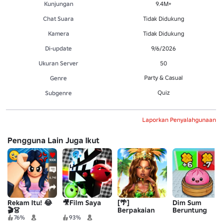
Kunjungan
9.4M+
Chat Suara
Tidak Didukung
Kamera
Tidak Didukung
Di-update
9/6/2026
Ukuran Server
50
Party & Casual
Genre
Quiz
Subgenre
Laporkan Penyalahgunaan
Pengguna Lain Juga Ikut
Rekam Itu! 😂
🎥Film Saya
[🌴]
Dim Sum
🎬👗
Berpakaian
Beruntung
untuk
76%
93%