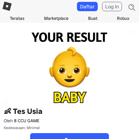
Daftar
Log In
Teratas
Marketplace
Buat
Robux
👶 Tes Usia
Oleh
8 CCU GAME
Kedewasaan: Minimal