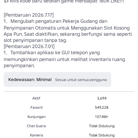
👍 Rilis kode baru setelah game mendapat 160K LIKE!!! 

[Pembaruan 2026.7.17]

1、Mengubah pengaturan Pekerja Gudang dan 
Penyimpanan Otomatis untuk Menggunakan Slot Kosong 
Apa Pun. Saat diaktifkan, sekarang berfungsi sama seperti 
slot penyimpanan tanpa tag.

[Pembaruan 2026.7.01]

1、Tambahkan aplikasi ke GUI telepon yang 
memungkinkan pemain untuk melihat inventaris ruang 
penyimpanan.
Kedewasaan: Minimal
Sesuai untuk semua pengguna
Aktif
3,694
Favorit
549,228
Kunjungan
137.4M+
Chat Suara
Tidak Didukung
Kamera
Tidak Didukung