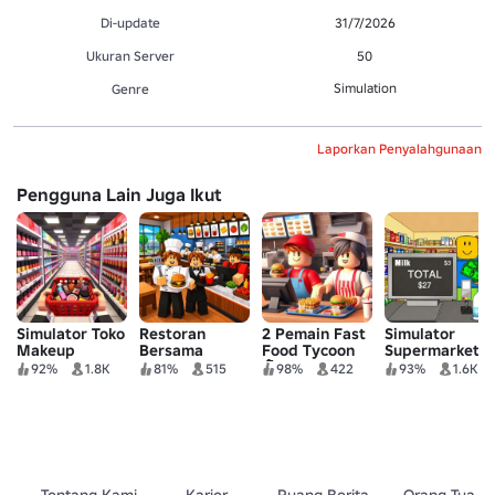
Di-update
31/7/2026
Ukuran Server
50
Simulation
Genre
Laporkan Penyalahgunaan
Pengguna Lain Juga Ikut
Simulator Toko
Restoran
2 Pemain Fast
Simulator
Makeup
Bersama
Food Tycoon
Supermarket
🍟
92%
1.8K
81%
515
98%
422
93%
1.6K
Tentang Kami
Karier
Ruang Berita
Orang Tua