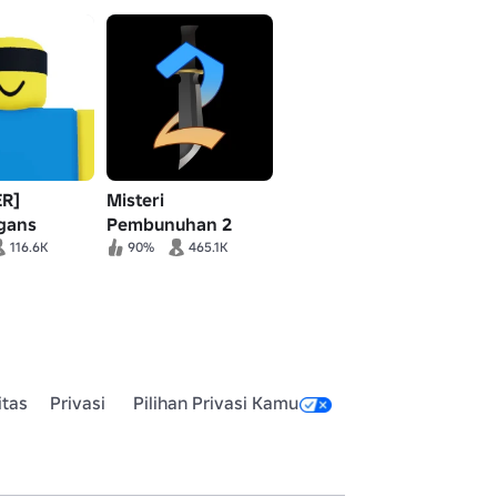
ER]
Misteri
gans
Pembunuhan 2
116.6K
90%
465.1K
itas
Privasi
Pilihan Privasi Kamu