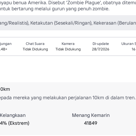
enyapu benua Amerika. Disebut 'Zombie Plague', obatnya dite
untuk bertarung melalui gurun yang penuh zombie.
ang/Realistis), Ketakutan (Sesekali/Ringan), Kekerasan (Berula
jungan
Chat Suara
Kamera
Di-update
Ukuran 
.4B+
Tidak Didukung
Tidak Didukung
28/7/2026
16
 10km
epada mereka yang melakukan perjalanan 10km di dalam tren.
Kelangkaan
Menang Kemarin
.4% (Ekstrem)
41849