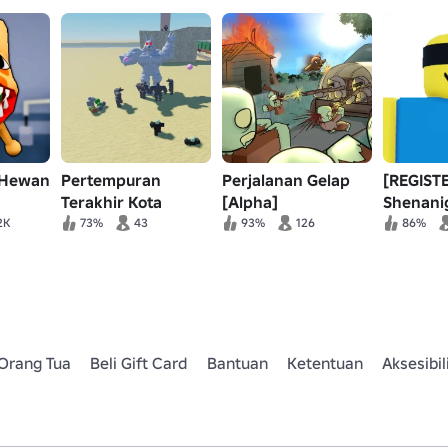
 Hewan
Pertempuran
Perjalanan Gelap
[REGIST
Terakhir Kota
[Alpha]
Shenani
Penjahat Rel Mati
Jujutsu
2K
73%
43
93%
126
86%
Orang Tua
Beli Gift Card
Bantuan
Ketentuan
Aksesibil