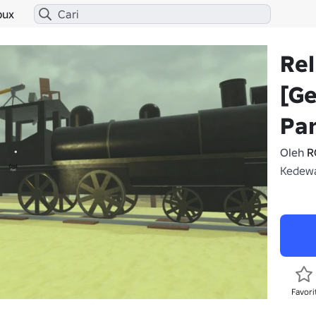
bux
Rel
[G
Pa
Oleh
R
Kedewa
Favori