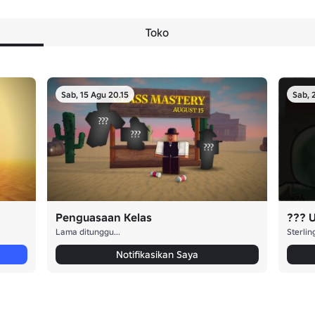
Toko
Sab, 15 Agu 20.15
Sab, 
Penguasaan Kelas
??? 
Lama ditunggu...
Sterlin
Notifikasikan Saya