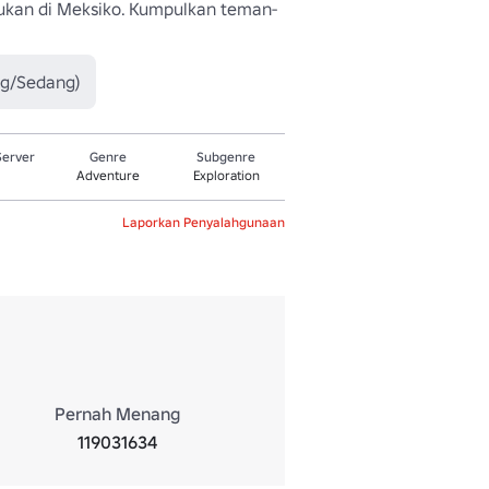
mukan di Meksiko. Kumpulkan teman-
ng/Sedang)
Server
Genre
Subgenre
Adventure
Exploration
Laporkan Penyalahgunaan
Pernah Menang
119031634