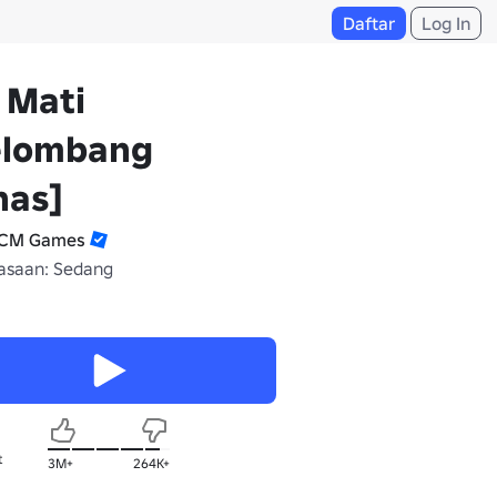
Daftar
Log In
 Mati
elombang
nas]
CM Games
saan: Sedang
t
3M+
264K+