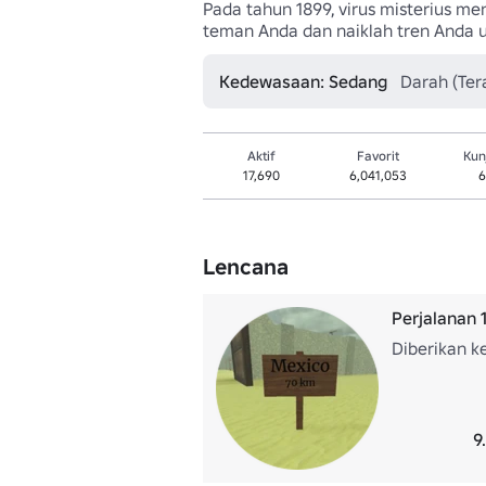
Pada tahun 1899, virus misterius m
teman Anda dan naiklah tren Anda 
Kedewasaan: Sedang
Darah (Ter
Aktif
Favorit
Kun
17,690
6,041,053
6
Lencana
Perjalanan
Diberikan k
9