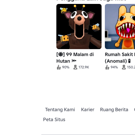
[🐝] 99 Malam di
Rumah Sakit
Hutan 🔦
(Anomali) 🧪
90%
172.9K
94%
150.
Tentang Kami
Karier
Ruang Berita
Peta Situs