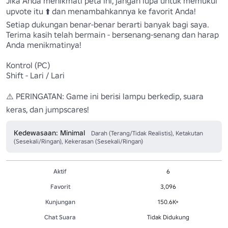
Jika Anda menikmati peta ini, jangan lupa untuk memukul 
upvote itu ⬆️ dan menambahkannya ke favorit Anda!

Setiap dukungan benar-benar berarti banyak bagi saya. 
Terima kasih telah bermain - bersenang-senang dan harap 
Anda menikmatinya!

Kontrol (PC)

Shift - Lari / Lari

⚠️ PERINGATAN: Game ini berisi lampu berkedip, suara 
keras, dan jumpscares!
Kedewasaan: Minimal
Darah (Terang/Tidak Realistis), Ketakutan
(Sesekali/Ringan), Kekerasan (Sesekali/Ringan)
Aktif
6
Favorit
3,096
Kunjungan
150.6K+
Chat Suara
Tidak Didukung