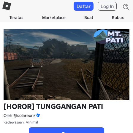
Daftar
Log In
Teratas
Marketplace
Buat
Robux
[HOROR] TUNGGANGAN PATI
Oleh
@solareonk
Kedewasaan: Minimal