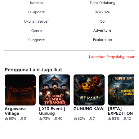
Kamera
Tidak Didukung
Di-update
8/7/2026
Ukuran Server
50
Adventure
Genre
Exploration
Subgenre
Laporkan Penyalahgunaan
Pengguna Lain Juga Ikut
Argawana
[ X10 Event ]
GUNUNG KAWI
[BETA]
Village
Gunung
EXPEDITION
Tumbal
GUNUNG DESA
80%
0
73%
40
62%
7
53%
12
Terakhir
LARANGAN