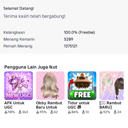
Selamat Datang!
Terima kasih telah bergabung!
Kelangkaan
100.0% (Freebie)
Menang Kemarin
5289
Pernah Menang
1375121
Pengguna Lain Juga Ikut
AFK Untuk
Obby Rambut
Tidur untuk
[💇‍♀️ Rambut
UGC
Baru Untuk
UGC 🎁
BARU]
Gadis [UGC
Kumpulkan
98%
363
95%
42
86%
10
92%
24
HAIRS]
untuk UGC❤️