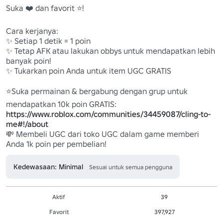
Suka ❤️ dan favorit ⭐!

Cara kerjanya: 

✨ Setiap 1 detik = 1 poin 

✨ Tetap AFK atau lakukan obbys untuk mendapatkan lebih 
banyak poin!

✨ Tukarkan poin Anda untuk item UGC GRATIS 

⭐Suka permainan & bergabung dengan grup untuk 
mendapatkan 10k poin GRATIS: 
https://www.roblox.com/communities/34459087/cling-to-
me#!/about
💸 Membeli UGC dari toko UGC dalam game memberi 
Anda 1k poin per pembelian!
Kedewasaan: Minimal
Sesuai untuk semua pengguna
Aktif
39
Favorit
397,927